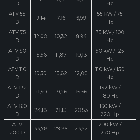
D
Hp
ATV 55
55 kW / 75
4
9,14
7,16
6,99
D
Hp
ATV 75
75 kW / 100
4
12,00
10,32
8,94
D
Hp
ATV 90
90 kW / 125
4
15,96
11,87
10,13
D
Hp
ATV 110
110 kW / 150
4
19,59
15,82
12,08
D
Hp
ATV 132
132 kW /
4
21,50
19,26
15,66
D
180 Hp
ATV 160
160 kW /
4
24,18
21,13
20,53
D
220 Hp
ATV
200 kW /
4
33,78
29,89
23,52
200 D
270 Hp