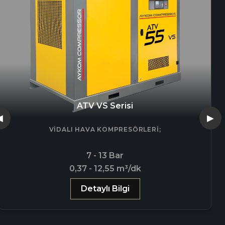
ATV VS Serisi
◀
▶
VIDALI HAVA KOMPRESÖRLERI;
7 - 13 Bar
0,37 - 12,55 m³/dk
Detaylı Bilgi