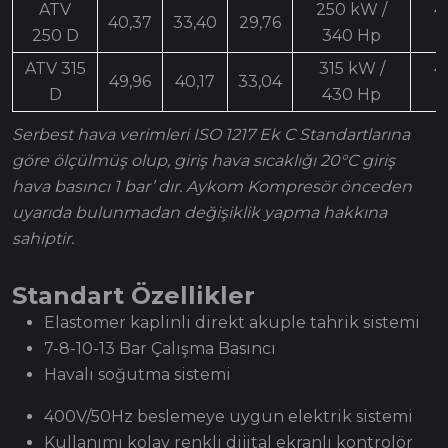
ATV
250 kW /
4
40,37
33,40
29,76
250 D
340 Hp
ATV 315
315 kW /
4
49,96
40,17
33,04
D
430 Hp
Serbest hava verimleri ISO 1217 Ek C Standartlarına
göre ölçülmüş olup, giriş hava sıcaklığı 20°C giriş
hava basıncı 1 bar’ dır. Aykom Kompresör önceden
uyarıda bulunmadan değişiklik yapma hakkına
sahiptir.
Standart Özellikler
Elastomer kaplinli direkt akuple tahrik sistemi
7-8-10-13 Bar Çalışma Basıncı
Havalı soğutma sistemi
400V/50Hz beslemeye uygun elektrik sistemi
Kullanımı kolay renkli dijital ekranlı kontrolör