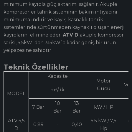
minimum kayıpla güç aktarımı sağlanır. Akuple
kompresörler tahrik sisteminin bakım ihtiyacını
minimuma indirir ve kayış-kasnaklı tahrik
sistemlerinde sürtünmeden kaynaklı oluşan enerji
kayıplarını elimine eder.
ATV D
akuple kompresör
serisi, 5,5kW’ dan 315kW’ a kadar geniş bir ürün
yelpazesine sahiptir
Teknik Özellikler
Kapasite
Motor
Vol
Gücü
m³/dk
MODEL
10
13
7 Bar
kW / HP
V
Bar
Bar
ATV 5,5
5,5 kW / 7,5
4
0,89
-
0,40
D
Hp